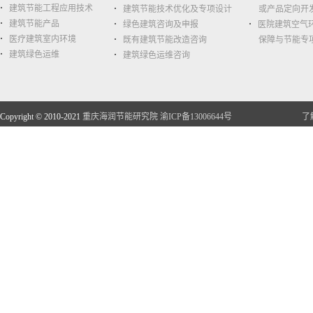
建筑节能工程应用技术
建筑节能技术优化及专项设计
或产品定向开
建筑节能产品
绿色建筑咨询及申报
医院建筑空气
医疗建筑室内环境
既有建筑节能改造咨询
保障与节能专
建筑绿色运维
建筑绿色运维咨询
Copyright © 2010-2021
重庆海润节能研究院
渝ICP备13006644号
了