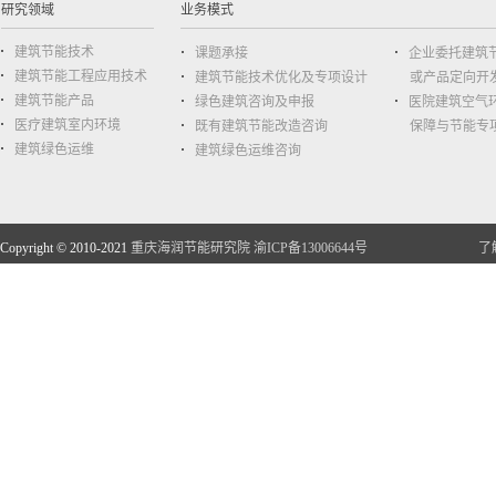
研究领域
业务模式
建筑节能技术
课题承接
企业委托建筑
建筑节能工程应用技术
建筑节能技术优化及专项设计
或产品定向开
建筑节能产品
绿色建筑咨询及申报
医院建筑空气
医疗建筑室内环境
既有建筑节能改造咨询
保障与节能专
建筑绿色运维
建筑绿色运维咨询
Copyright © 2010-2021
重庆海润节能研究院
渝ICP备13006644号
了